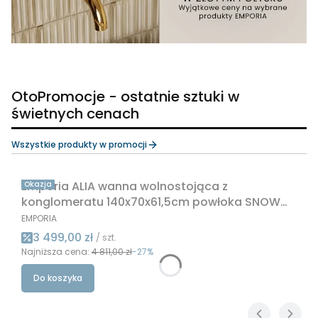
OtoPromocje - ostatnie sztuki w
świetnych cenach
Wszystkie produkty w promocji
Emporia ALIA wanna wolnostojąca z
Okazja
konglomeratu 140x70x61,5cm powłoka SNOW
WHITE ALIA0001
PRODUCENT
EMPORIA
Cena promocyjna
3 499,00 zł
/ szt.
Najniższa cena:
4 811,00 zł
-27%
Do koszyka