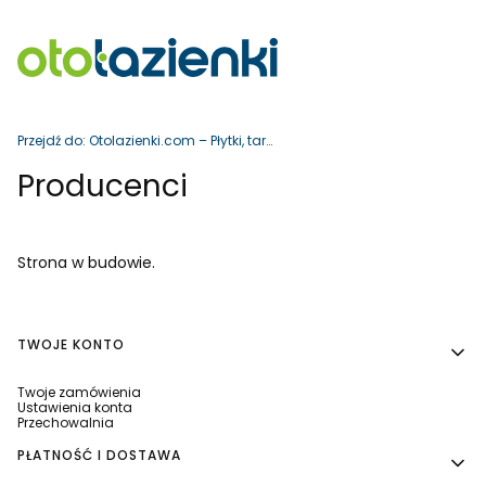
Przejdź do:
Otolazienki.com – Płytki, tarasy i wyposażenie łazienki
Producenci
Strona w budowie.
Linki w stopce
TWOJE KONTO
Twoje zamówienia
Ustawienia konta
Przechowalnia
PŁATNOŚĆ I DOSTAWA