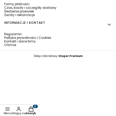
Formy płatności
Czas, koszty i szczegóły dostawy
Śledzenie przesyłek
Zwroty i reklamacje
INFORMACJE I KONTAKT
Regulamin
Polityka prywatności i Cookies
Kontakt i dane firmy
O firmie
Sklep internetowy
Shoper Premium
Produkty w koszyku: 0. Zobacz szczegóły
Menu
Zaloguj się
Koszyk