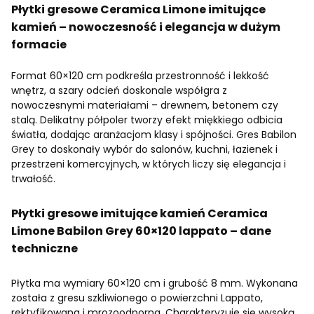
Płytki gresowe Ceramica Limone imitujące
kamień – nowoczesność i elegancja w dużym
formacie
Format 60×120 cm podkreśla przestronność i lekkość
wnętrz, a szary odcień doskonale współgra z
nowoczesnymi materiałami – drewnem, betonem czy
stalą. Delikatny półpoler tworzy efekt miękkiego odbicia
światła, dodając aranżacjom klasy i spójności. Gres Babilon
Grey to doskonały wybór do salonów, kuchni, łazienek i
przestrzeni komercyjnych, w których liczy się elegancja i
trwałość.
Płytki gresowe imitujące kamień Ceramica
Limone Babilon Grey 60×120 lappato – dane
techniczne
Płytka ma wymiary 60×120 cm i grubość 8 mm. Wykonana
została z gresu szkliwionego o powierzchni Lappato,
rektyfikowana i mrozoodporna. Charakteryzuje się wysoką