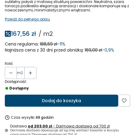
subtelny połysk z matową strukturą powierzchni. Neutralna, szara
tonacja podkreśla elegancję aranżacji i doskonale komponuje się z
nowoczesnymi, minimalistycznymi wnętrzami.
Przejdź do pełnego opisu
167,56 zł
/ m2
Cena regularna:
188,69 zł
-11%
Najniższa cena z 30 dni przed obniżką:
169,00 zł
-0,9%
Ilość
m2
Dostępność:
Dostępny
Dodaj do koszyka
Czas wysyłki:
48 godzin
Dostawa
od 203,00 zł
- Darmowa dostawa od 700 zł
Darmowa dostawa obowiązuje od łącznej wartości towarów w koszyku
oznaczonych "Darmowa dostawa od 700 zł"