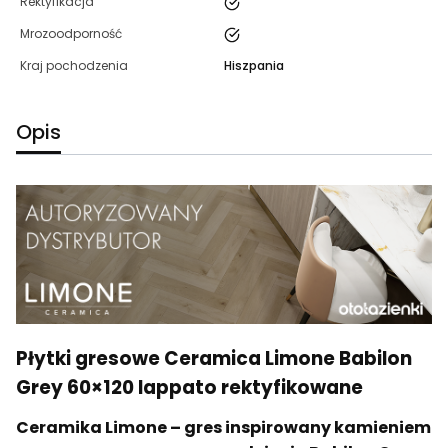
tak
Rektyfikacja
tak
Mrozoodporność
Kraj pochodzenia
Hiszpania
Opis
Płytki gresowe Ceramica Limone Babilon
Grey 60×120 lappato rektyfikowane
Ceramika Limone – gres inspirowany kamieniem