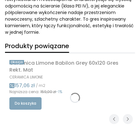
odpornością na ścieranie (klasa PEI IV), a jej eleganckie
półpolerowane wykończenie nadaje przestrzeniom
nowoczesny, szlachetny charakter. To gres inspirowany
kamieniem, który łączy funkcjonalność, estetykę i trwałość
w jednej formie.
Produkty powiązane
Ceramica Limone Babilon Grey 60x120 Gres
Okazja
Rekt. Mat
PRODUCENT
CERAMICA LIMONE
Cena promocyjna
157,06 zł
/ m2
Najniższa cena:
159,00 zł
-1%
Do koszyka