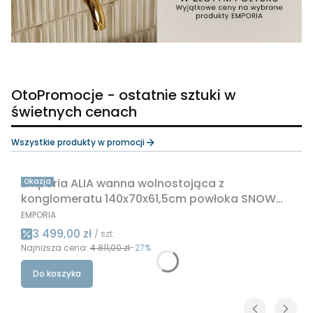
OtoPromocje - ostatnie sztuki w
świetnych cenach
Wszystkie produkty w promocji
Emporia ALIA wanna wolnostojąca z
Okazja
konglomeratu 140x70x61,5cm powłoka SNOW
WHITE ALIA0001
PRODUCENT
EMPORIA
Cena promocyjna
3 499,00 zł
/ szt.
Najniższa cena:
4 811,00 zł
-27%
Do koszyka