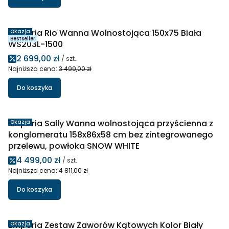
Emporia Rio Wanna Wolnostojąca 150x75 Biała
Okazja
Bestseller
WS203L-1500
Cena promocyjna
2 699,00 zł
/ szt.
Najniższa cena:
3 499,00 zł
Do koszyka
Emporia Sally Wanna wolnostojąca przyścienna z
Okazja
konglomeratu 158x86x58 cm bez zintegrowanego
przelewu, powłoka SNOW WHITE
Cena promocyjna
4 499,00 zł
/ szt.
Najniższa cena:
4 811,00 zł
Do koszyka
Emporia Zestaw Zaworów Kątowych Kolor Biały
Okazja