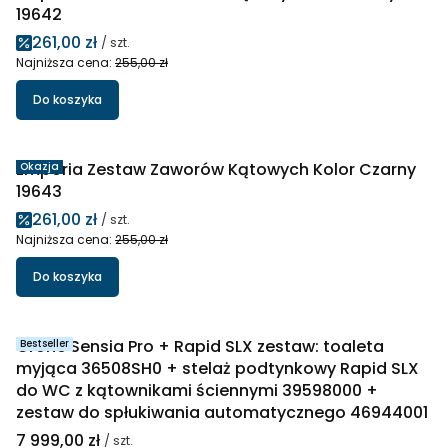
19642
Cena promocyjna
261,00 zł
/ szt.
Najniższa cena:
255,00 zł
Do koszyka
Emporia Zestaw Zaworów Kątowych Kolor Czarny
Okazja
19643
Cena promocyjna
261,00 zł
/ szt.
Najniższa cena:
255,00 zł
Do koszyka
Grohe Sensia Pro + Rapid SLX zestaw: toaleta
Bestseller
myjąca 36508SH0 + stelaż podtynkowy Rapid SLX
do WC z kątownikami ściennymi 39598000 +
zestaw do spłukiwania automatycznego 46944001
Cena
7 999,00 zł
/ szt.