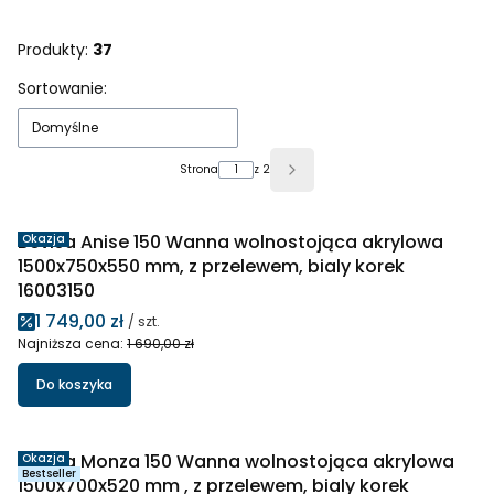
Produkty:
37
Lista produktów
Sortowanie:
Domyślne
Strona
z 2
Następne produkty
Bevisa Anise 150 Wanna wolnostojąca akrylowa
Okazja
1500x750x550 mm, z przelewem, bialy korek
16003150
Cena promocyjna
1 749,00 zł
/ szt.
Najniższa cena:
1 690,00 zł
Do koszyka
Bevisa Monza 150 Wanna wolnostojąca akrylowa
Okazja
Bestseller
1500x700x520 mm , z przelewem, bialy korek