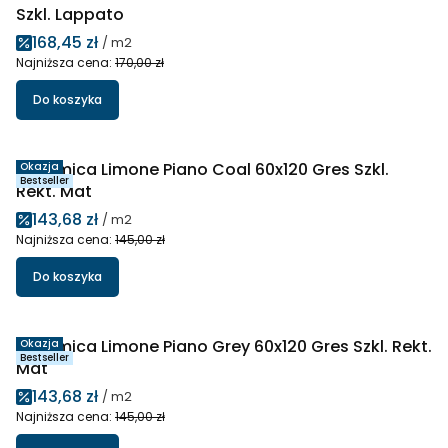
Szkl. Lappato
Cena promocyjna
168,45 zł
/ m2
Najniższa cena:
170,00 zł
Do koszyka
Ceramica Limone Piano Coal 60x120 Gres Szkl.
Okazja
Bestseller
Rekt. Mat
Cena promocyjna
143,68 zł
/ m2
Najniższa cena:
145,00 zł
Do koszyka
Ceramica Limone Piano Grey 60x120 Gres Szkl. Rekt.
Okazja
Bestseller
Mat
Cena promocyjna
143,68 zł
/ m2
Najniższa cena:
145,00 zł