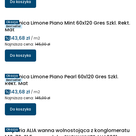
Do koszyka
Ceramica Limone Piano Mint 60x120 Gres Szkl. Rekt.
Okazja
Bestseller
Mat
Cena promocyjna
143,68 zł
/ m2
Najniższa cena:
145,00 zł
Do koszyka
Ceramica Limone Piano Pearl 60x120 Gres Szkl.
Okazja
Bestseller
Rekt. Mat
Cena promocyjna
143,68 zł
/ m2
Najniższa cena:
145,00 zł
Do koszyka
Emporia ALIA wanna wolnostojąca z konglomeratu
Okazja