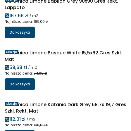
Ceramica Limone Babilon Grey 90x90 Gres Rekt.
Okazja
Lappato
Cena promocyjna
167,56 zł
/ m2
Najniższa cena:
169,00 zł
Do koszyka
Ceramica Limone Bosque White 15,5x62 Gres Szkl.
Okazja
Mat
Cena promocyjna
59,68 zł
/ m2
Najniższa cena:
54,00 zł
Do koszyka
Ceramica Limone Katania Dark Grey 59,7x119,7 Gres
Okazja
Szkl. Rekt. Mat
Cena promocyjna
112,01 zł
/ m2
Najniższa cena:
106,00 zł