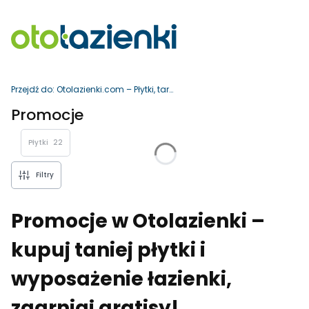
Przejdź do:
Otolazienki.com – Płytki, tarasy i wyposażenie łazienki
Promocje
Płytki
22
Filtry
Promocje w Otolazienki –
kupuj taniej płytki i
wyposażenie łazienki,
zgarniaj gratisy!