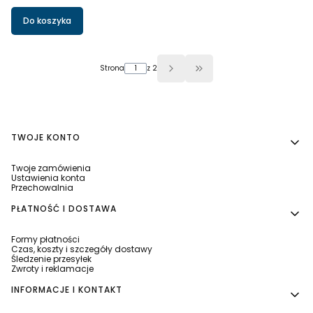
Do koszyka
Strona
z 2
Przejdź do ostatniej stron
Linki w stopce
TWOJE KONTO
Twoje zamówienia
Ustawienia konta
Przechowalnia
PŁATNOŚĆ I DOSTAWA
Formy płatności
Czas, koszty i szczegóły dostawy
Śledzenie przesyłek
Zwroty i reklamacje
INFORMACJE I KONTAKT