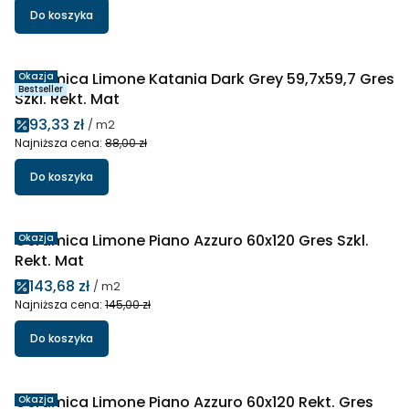
Do koszyka
Ceramica Limone Katania Dark Grey 59,7x59,7 Gres
Okazja
Bestseller
Szkl. Rekt. Mat
Cena promocyjna
93,33 zł
/ m2
Najniższa cena:
88,00 zł
Do koszyka
Ceramica Limone Piano Azzuro 60x120 Gres Szkl.
Okazja
Rekt. Mat
Cena promocyjna
143,68 zł
/ m2
Najniższa cena:
145,00 zł
Do koszyka
Ceramica Limone Piano Azzuro 60x120 Rekt. Gres
Okazja