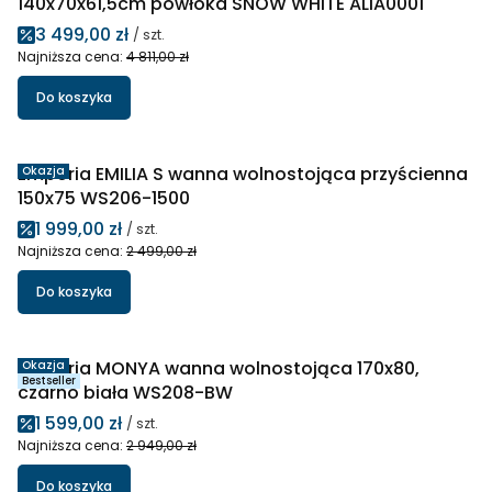
140x70x61,5cm powłoka SNOW WHITE ALIA0001
Cena promocyjna
3 499,00 zł
/ szt.
Najniższa cena:
4 811,00 zł
Do koszyka
Emporia EMILIA S wanna wolnostojąca przyścienna
Okazja
150x75 WS206-1500
Cena promocyjna
1 999,00 zł
/ szt.
Najniższa cena:
2 499,00 zł
Do koszyka
Emporia MONYA wanna wolnostojąca 170x80,
Okazja
Bestseller
czarno biała WS208-BW
Cena promocyjna
1 599,00 zł
/ szt.
Najniższa cena:
2 949,00 zł
Do koszyka