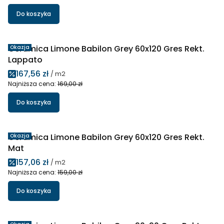
Do koszyka
Ceramica Limone Babilon Grey 60x120 Gres Rekt.
Okazja
Lappato
Cena promocyjna
167,56 zł
/ m2
Najniższa cena:
169,00 zł
Do koszyka
Ceramica Limone Babilon Grey 60x120 Gres Rekt.
Okazja
Mat
Cena promocyjna
157,06 zł
/ m2
Najniższa cena:
159,00 zł
Do koszyka