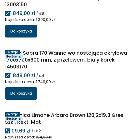
13003150
Cena promocyjna
1 849,00 zł
/ szt.
Najniższa cena:
1 390,00 zł
Do koszyka
Bevisa Sopra 170 Wanna wolnostojąca akrylowa
Okazja
Bestseller
1700x700x600 mm, z przelewem, bialy korek
14503170
Cena promocyjna
1 849,00 zł
/ szt.
Najniższa cena:
1 749,00 zł
Do koszyka
Ceramica Limone Arbaro Brown 120,2x19,3 Gres
Okazja
Bestseller
Szkl. Rekt. Mat
Cena promocyjna
109,69 zł
/ m2
Najniższa cena:
104,00 zł