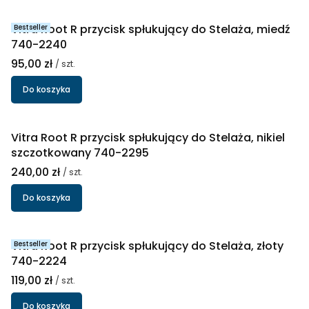
Vitra Root R przycisk spłukujący do Stelaża, miedź
Bestseller
740-2240
Cena
95,00 zł
/ szt.
Do koszyka
Vitra Root R przycisk spłukujący do Stelaża, nikiel
szczotkowany 740-2295
Cena
240,00 zł
/ szt.
Do koszyka
Vitra Root R przycisk spłukujący do Stelaża, złoty
Bestseller
740-2224
Cena
119,00 zł
/ szt.
Do koszyka