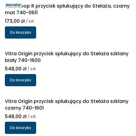
Vitra Loop R przycisk spłukujący do Stelaża, czarny
Bestseller
mat 740-0611
Cena
173,00 zł
/ szt.
Do koszyka
Vitra Origin przycisk spłukujący do Stelaża szklany
biały 740-1600
Cena
548,00 zł
/ szt.
Do koszyka
Vitra Origin przycisk spłukujący do Stelaża szklany
czarny 740-1601
Cena
548,00 zł
/ szt.
Do koszyka