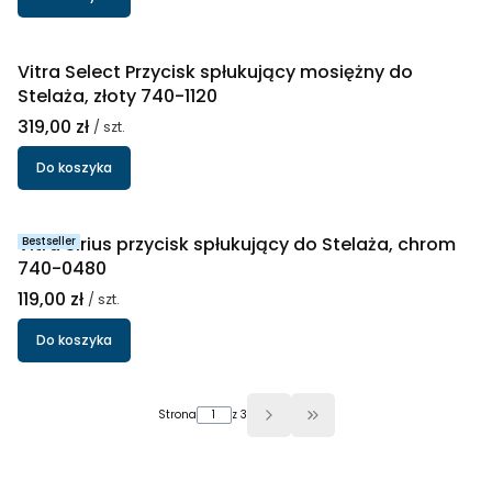
Vitra Select Przycisk spłukujący mosiężny do
Stelaża, złoty 740-1120
Cena
319,00 zł
/ szt.
Do koszyka
Vitra Sirius przycisk spłukujący do Stelaża, chrom
Bestseller
740-0480
Cena
119,00 zł
/ szt.
Do koszyka
Strona
z 3
Przejdź do ostatniej stron