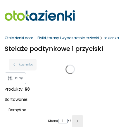
Otolazienki.com – Płytki, tarasy i wyposażenie łazienki
Łazienka
Stelaże podtynkowe i przyciski
Łazienka
Filtry
Produkty:
68
Lista produktów
Sortowanie:
Domyślne
Strona
z 3
Następne produkty