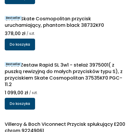
Grohe Skate Cosmopolitan przycisk
Bestseller
uruchamiający, phantom black 38732KF0
Cena
378,00 zł
/ szt.
Do koszyka
Grohe Zestaw Rapid SL 3w1 - stelaż 3975001( z
Bestseller
puszką rewizyjną do małych przycisków typu S), z
przyciskiem Skate Cosmopolitan 37535KF0 PGC-
11.2
Cena
1 099,00 zł
/ szt.
Do koszyka
Villeroy & Boch Viconnect Przycisk spłukujący E200
chrom 92249061