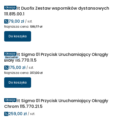
Geberit Duofix Zestaw wsporników dystansowych
Okazja
111.815.00.1
Cena promocyjna
79,00 zł
/ szt.
Najniższa cena:
136,77 zł
Do koszyka
Geberit Sigma 01 Przycisk Uruchamiający Okrągły
Okazja
Bestseller
Biały 115.770.11.5
Cena promocyjna
175,00 zł
/ szt.
Najniższa cena:
317,00 zł
Do koszyka
Geberit Sigma 01 Przycisk Uruchamiający Okrągły
Okazja
Chrom 115.770.21.5
Cena promocyjna
259,00 zł
/ szt.