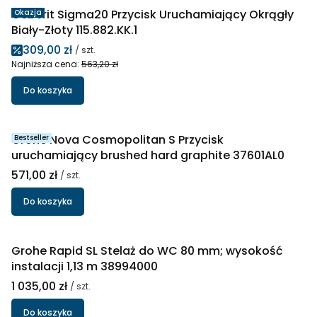
Geberit Sigma20 Przycisk Uruchamiający Okrągły
Okazja
Biały-Złoty 115.882.KK.1
Cena promocyjna
309,00 zł
/ szt.
Najniższa cena:
563,20 zł
Do koszyka
Grohe Nova Cosmopolitan S Przycisk
Bestseller
uruchamiający brushed hard graphite 37601AL0
Cena
571,00 zł
/ szt.
Do koszyka
Grohe Rapid SL Stelaż do WC 80 mm; wysokość
instalacji 1,13 m 38994000
Cena
1 035,00 zł
/ szt.
Do koszyka