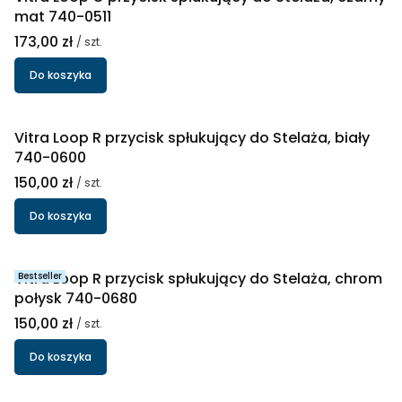
mat 740-0511
Cena
173,00 zł
/ szt.
Do koszyka
Vitra Loop R przycisk spłukujący do Stelaża, biały
740-0600
Cena
150,00 zł
/ szt.
Do koszyka
Vitra Loop R przycisk spłukujący do Stelaża, chrom
Bestseller
połysk 740-0680
Cena
150,00 zł
/ szt.
Do koszyka