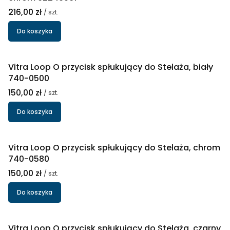
Cena
216,00 zł
/ szt.
Do koszyka
Vitra Loop O przycisk spłukujący do Stelaża, biały
740-0500
Cena
150,00 zł
/ szt.
Do koszyka
Vitra Loop O przycisk spłukujący do Stelaża, chrom
740-0580
Cena
150,00 zł
/ szt.
Do koszyka
Vitra Loop O przycisk spłukujący do Stelaża, czarny