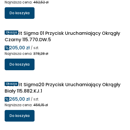
Najniższa cena:
462,52 zł
Do koszyka
Geberit Sigma 01 Przycisk Uruchamiający Okrągły
Okazja
Czarny 115.770.DW.5
Cena promocyjna
205,00 zł
/ szt.
Najniższa cena:
378,28 zł
Do koszyka
Geberit Sigma20 Przycisk Uruchamiający Okrągły
Okazja
Biały 115.882.KJ.1
Cena promocyjna
265,00 zł
/ szt.
Najniższa cena:
456,15 zł
Do koszyka