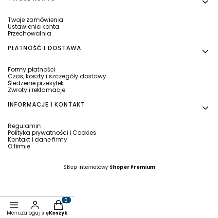
Twoje zamówienia
Ustawienia konta
Przechowalnia
PŁATNOŚĆ I DOSTAWA
Formy płatności
Czas, koszty i szczegóły dostawy
Śledzenie przesyłek
Zwroty i reklamacje
INFORMACJE I KONTAKT
Regulamin
Polityka prywatności i Cookies
Kontakt i dane firmy
O firmie
Sklep internetowy
Shoper Premium
Produkty w koszyku: 0. Zobacz szczegóły
Menu
Zaloguj się
Koszyk