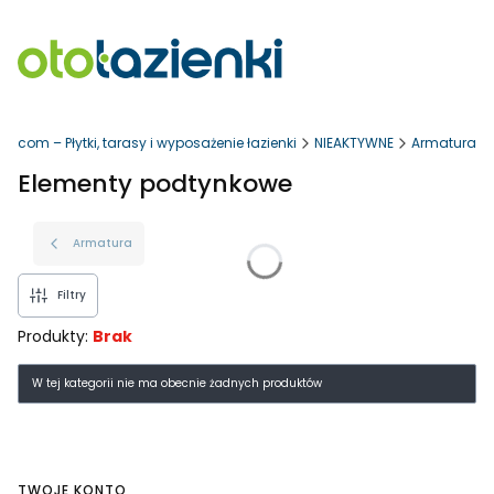
ki.com – Płytki, tarasy i wyposażenie łazienki
NIEAKTYWNE
Armatura
Elementy podtynkowe
Armatura
Filtry
Produkty:
Brak
Lista produktów
W tej kategorii nie ma obecnie żadnych produktów
Linki w stopce
TWOJE KONTO