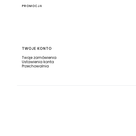
PROMOCJA
Linki w stopce
TWOJE KONTO
Twoje zamówienia
Ustawienia konta
Przechowalnia