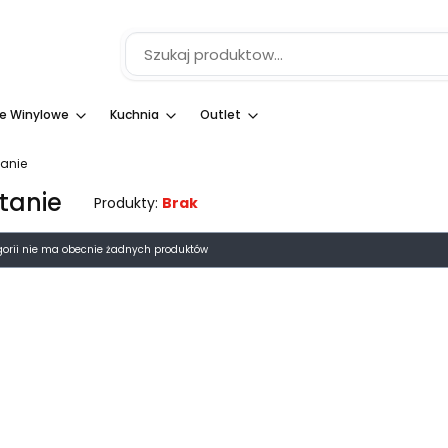
e Winylowe
Kuchnia
Outlet
tanie
tanie
Produkty:
Brak
 produktów
gorii nie ma obecnie żadnych produktów