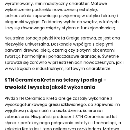
wyrafinowany, minimalistyczny charakter. Matowe
wykończenie podkreśla nowoczesną estetykę,
jednocześnie zapewniając przyjemną w dotyku fakturę i
elegancki wygląd. To idealny wybór do wnętrz, w których
liczy się równowaga między stylem a funkcjonalnością.
Neutralna tonacja płytki Kreta Greige sprawia, że jest ona
niezwykle uniwersalna. Doskonale współgra z ciepłymi
barwami drewna, bielą, czernią czy złotymi akcentami,
tworząc harmonijne i ponadczasowe aranżacje. Świetnie
sprawdzi się zarówno w przestrzeniach nowoczesnych, jak i
w wystrojach o industrialnym, loftowym charakterze.
STN Ceramica Kreta na ściany i podłogi –
trwałość i wysoka jakość wykonania
Płytki STN Ceramica Kreta Greige zostały wykonane z
wysokogatunkowego gresu szkliwionego, co zapewnia im
wyjątkową odporność na uszkodzenia, ścieranie i
zabrudzenia. Hiszpański producent STN Ceramica od lat
słynie z perfekcyjnego połączenia estetyki i technologii, a
kolekcja Kreta jest tego najlepszym przykładem. Matowa