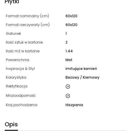
Płytki
Format nominalny (cm)
60x120
Format rzeczywisty (cm)
60x120
Gatunek
1
Ilość sztuk w kartonie
2
Ilość m2 w kartonie
1.44
Powierzchnia
Mat
Inspiracja & Styl
imitujące kamień
Kolorystyka
Beżowy / Kremowy
tak
Rektyfikacja
tak
Mrozoodporność
Kraj pochodzenia
Hiszpania
Opis