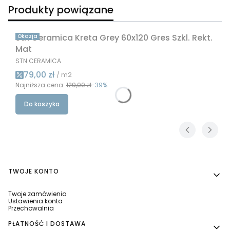
Produkty powiązane
Stn Ceramica Kreta Grey 60x120 Gres Szkl. Rekt.
Okazja
Mat
PRODUCENT
STN CERAMICA
Cena promocyjna
79,00 zł
/ m2
Najniższa cena:
129,00 zł
-39%
Do koszyka
Linki w stopce
TWOJE KONTO
Twoje zamówienia
Ustawienia konta
Przechowalnia
PŁATNOŚĆ I DOSTAWA